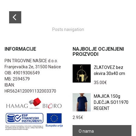
Posts navigation
INFORMACIJE
NAJBOLJE OCJENJENI
PROIZVODI
PIN TRGOVINE NAŠICE d.o.o.
Franjevačka 2e, 31500 Našice
ZLATOVEZ bez
OIB: 49019306549
okvira 30x40 cm
MB: 2594579
35.00
€
IBAN:
HR5624120091132003370
MAJICA 150g
DJEČJA SO11970
REGENT
2.95
€
O nama