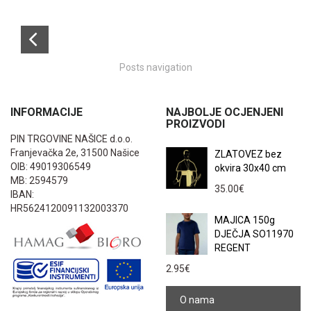
Posts navigation
INFORMACIJE
NAJBOLJE OCJENJENI
PROIZVODI
PIN TRGOVINE NAŠICE d.o.o.
Franjevačka 2e, 31500 Našice
ZLATOVEZ bez
OIB: 49019306549
okvira 30x40 cm
MB: 2594579
35.00
€
IBAN:
HR5624120091132003370
MAJICA 150g
DJEČJA SO11970
REGENT
2.95
€
O nama