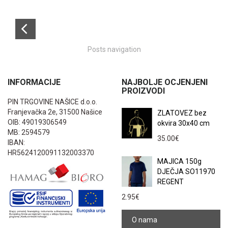
Posts navigation
INFORMACIJE
NAJBOLJE OCJENJENI
PROIZVODI
PIN TRGOVINE NAŠICE d.o.o.
Franjevačka 2e, 31500 Našice
ZLATOVEZ bez
OIB: 49019306549
okvira 30x40 cm
MB: 2594579
35.00
€
IBAN:
HR5624120091132003370
MAJICA 150g
DJEČJA SO11970
REGENT
2.95
€
O nama