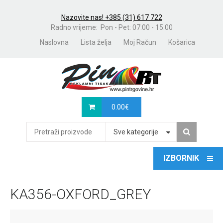
Nazovite nas! +385 (31) 617 722
Radno vrijeme: Pon - Pet: 07:00 - 15:00
Naslovna
Lista želja
Moj Račun
Košarica
0.00
€
Sve kategorije
KA356-OXFORD_GREY