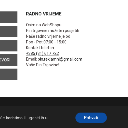
RADNO VRIJEME
Osim na WebShopu
Pin trgovine možete i posjetiti
Naše radno vrijeme je od
Pon - Pet 07:00 - 15:00
Kontakt telefon:
+385 (31) 617 722
Email:
pin.reklamni@gmail.com
OVORI
Vaše Pin Trgovine!
 koristimo ili ugasiti ih u
Prihvati