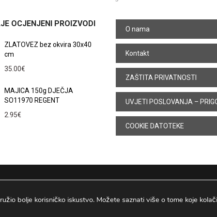
JE OCJENJENI PROIZVODI
O nama
ZLATOVEZ bez okvira 30x40
Kontakt
cm
35.00
€
ZAŠTITA PRIVATNOSTI
MAJICA 150g DJEČJA
SO11970 REGENT
UVJETI POSLOVANJA – PRIG
2.95
€
COOKIE DATOTEKE
ružio bolje korisničko iskustvo. Možete saznati više o tome koje kolačiće
Osijek