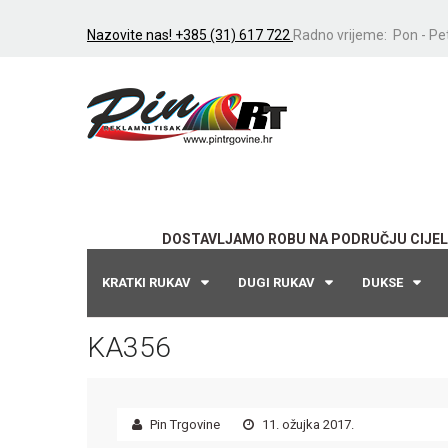
Nazovite nas! +385 (31) 617 722
Radno vrijeme: Pon - Pet
DOSTAVLJAMO ROBU NA PODRUČJU CIJEL
KRATKI RUKAV
DUGI RUKAV
DUKSE
KA356
Pin Trgovine
11. ožujka 2017.