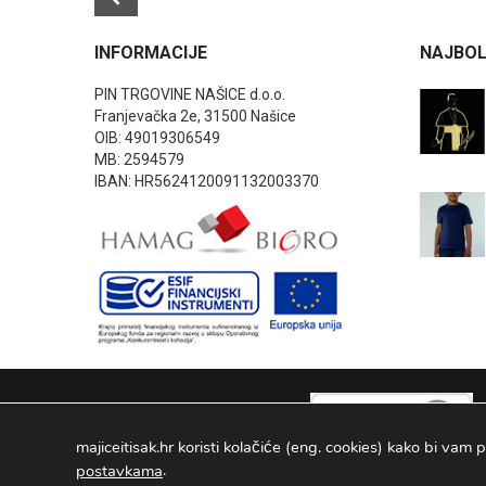
INFORMACIJE
NAJBOL
PIN TRGOVINE NAŠICE d.o.o.
Franjevačka 2e, 31500 Našice
OIB: 49019306549
MB: 2594579
IBAN: HR5624120091132003370
majiceitisak.hr koristi kolačiće (eng. cookies) kako bi vam p
.
postavkama
PIN TRGOVINE
2026
. Sva prava pridržana Configured by -
INFOS 