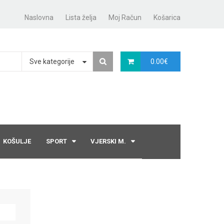
Naslovna
Lista želja
Moj Račun
Košarica
Sve kategorije
0.00
€
KOŠULJE
SPORT
VJERSKI M.