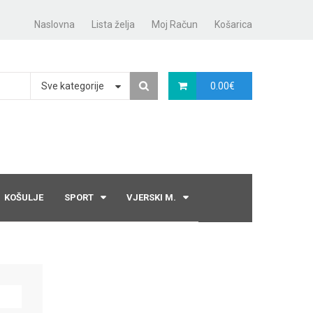
Naslovna
Lista želja
Moj Račun
Košarica
Sve kategorije
0.00
€
KOŠULJE
SPORT
VJERSKI M.