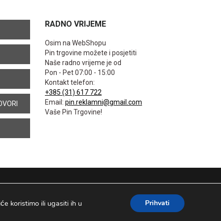
RADNO VRIJEME
Osim na WebShopu
Pin trgovine možete i posjetiti
Naše radno vrijeme je od
Pon - Pet 07:00 - 15:00
Kontakt telefon:
+385 (31) 617 722
Email:
pin.reklamni@gmail.com
OVORI
Vaše Pin Trgovine!
 koristimo ili ugasiti ih u
Prihvati