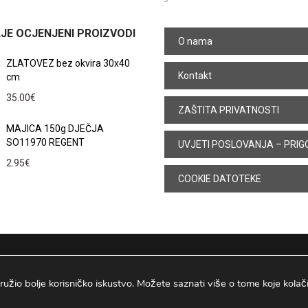
JE OCJENJENI PROIZVODI
O nama
ZLATOVEZ bez okvira 30x40
Kontakt
cm
35.00
€
ZAŠTITA PRIVATNOSTI
MAJICA 150g DJEČJA
SO11970 REGENT
UVJETI POSLOVANJA – PRIG
2.95
€
COOKIE DATOTEKE
ružio bolje korisničko iskustvo. Možete saznati više o tome koje kolačiće
Osijek