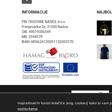
INFORMACIJE
NAJBOL
PIN TRGOVINE NAŠICE d.o.o.
Franjevačka 2e, 31500 Našice
OIB: 49019306549
MB: 2594579
IBAN: HR5624120091132003370
majiceitisak.hr koristi kolačiće (eng. cookies) kako bi vam p
.
postavkama
PIN TRGOVINE
2026
. Sva prava pridržana Configured by -
INFOS 