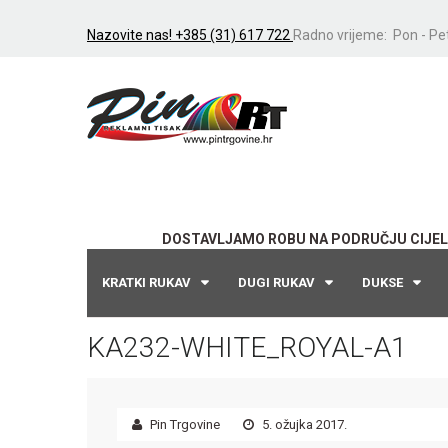
Nazovite nas! +385 (31) 617 722
Radno vrijeme: Pon - Pet
DOSTAVLJAMO ROBU NA PODRUČJU CIJEL
KRATKI RUKAV
DUGI RUKAV
DUKSE
KA232-WHITE_ROYAL-A1
Pin Trgovine
5. ožujka 2017.