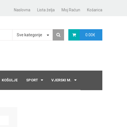
Naslovna
Lista želja
Moj Račun
Košarica
Sve kategorije
0.00
€
KOŠULJE
SPORT
VJERSKI M.