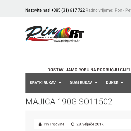
Nazovite nas! +385 (31) 617 722
Radno vrijeme: Pon - Pet
DOSTAVLJAMO ROBU NA PODRUČJU CIJEL
KRATKI RUKAV
DUGI RUKAV
DUKSE
MAJICA 190G SO11502
Pin Trgovine
28. veljače 2017.