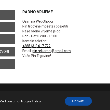
RADNO VRIJEME
Osim na WebShopu
Pin trgovine možete i posjetiti
Naše radno vrijeme je od
Pon - Pet 07:00 - 15:00
Kontakt telefon:
+385 (31) 617 722
Email:
pin.reklamni@gmail.com
OVORI
Vaše Pin Trgovine!
 koristimo ili ugasiti ih u
Prihvati