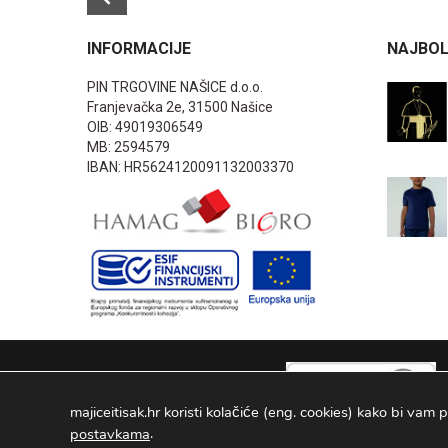
INFORMACIJE
NAJBOL
PIN TRGOVINE NAŠICE d.o.o.
Franjevačka 2e, 31500 Našice
OIB: 49019306549
MB: 2594579
IBAN: HR5624120091132003370
majiceitisak.hr koristi kolačiće (eng. cookies) kako bi vam p
.
postavkama
PIN TRGOVINE
2026
. Sva prava pridržana Configured by -
INFOS 