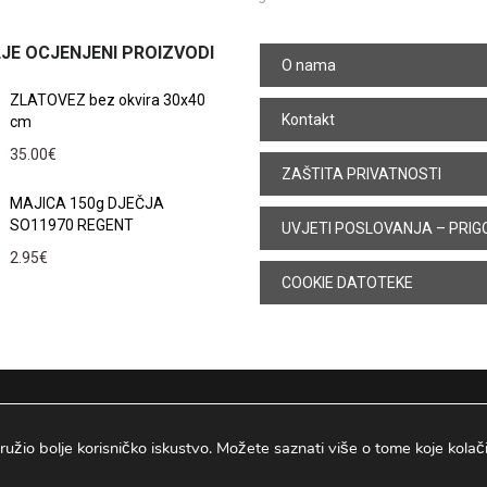
JE OCJENJENI PROIZVODI
O nama
ZLATOVEZ bez okvira 30x40
Kontakt
cm
35.00
€
ZAŠTITA PRIVATNOSTI
MAJICA 150g DJEČJA
SO11970 REGENT
UVJETI POSLOVANJA – PRIG
2.95
€
COOKIE DATOTEKE
ružio bolje korisničko iskustvo. Možete saznati više o tome koje kolačiće
Osijek