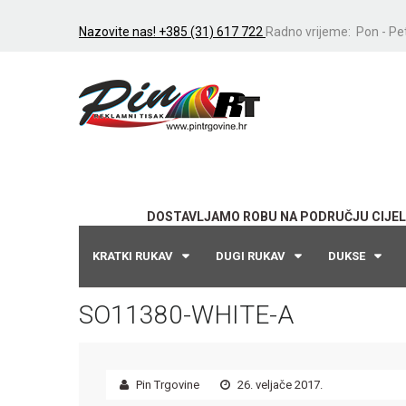
Nazovite nas! +385 (31) 617 722
Radno vrijeme: Pon - Pet
DOSTAVLJAMO ROBU NA PODRUČJU CIJEL
KRATKI RUKAV
DUGI RUKAV
DUKSE
SO11380-WHITE-A
Pin Trgovine
26. veljače 2017.