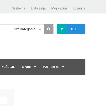
Naslovna
Lista želja
Moj Račun
Košarica
Sve kategorije
0.00
€
KOŠULJE
SPORT
VJERSKI M.