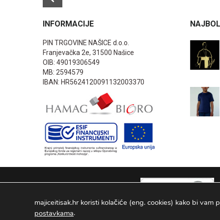
INFORMACIJE
NAJBOL
PIN TRGOVINE NAŠICE d.o.o.
Franjevačka 2e, 31500 Našice
OIB: 49019306549
MB: 2594579
IBAN: HR5624120091132003370
majiceitisak.hr koristi kolačiće (eng. cookies) kako bi vam p
.
postavkama
PIN TRGOVINE
2026
. Sva prava pridržana Configured by -
INFOS 