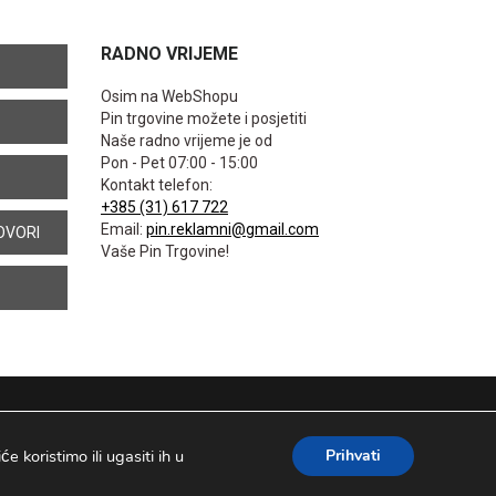
RADNO VRIJEME
Osim na WebShopu
Pin trgovine možete i posjetiti
Naše radno vrijeme je od
Pon - Pet 07:00 - 15:00
Kontakt telefon:
+385 (31) 617 722
Email:
pin.reklamni@gmail.com
OVORI
Vaše Pin Trgovine!
 koristimo ili ugasiti ih u
Prihvati