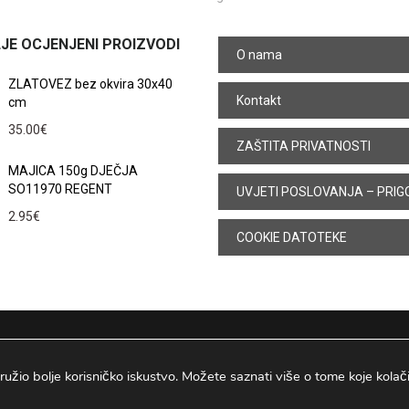
JE OCJENJENI PROIZVODI
O nama
ZLATOVEZ bez okvira 30x40
Kontakt
cm
35.00
€
ZAŠTITA PRIVATNOSTI
MAJICA 150g DJEČJA
SO11970 REGENT
UVJETI POSLOVANJA – PRIG
2.95
€
COOKIE DATOTEKE
ružio bolje korisničko iskustvo. Možete saznati više o tome koje kolačiće
Osijek