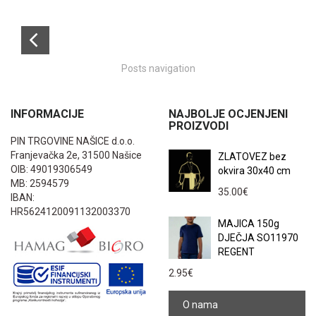
Posts navigation
INFORMACIJE
NAJBOLJE OCJENJENI
PROIZVODI
PIN TRGOVINE NAŠICE d.o.o.
Franjevačka 2e, 31500 Našice
ZLATOVEZ bez
OIB: 49019306549
okvira 30x40 cm
MB: 2594579
35.00
€
IBAN:
HR5624120091132003370
MAJICA 150g
DJEČJA SO11970
REGENT
2.95
€
O nama