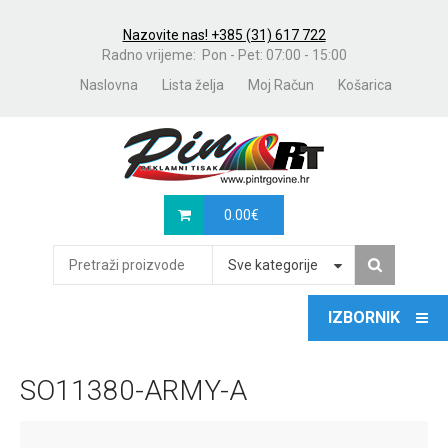
Nazovite nas! +385 (31) 617 722
Radno vrijeme: Pon - Pet: 07:00 - 15:00
Naslovna
Lista želja
Moj Račun
Košarica
0.00
€
Sve kategorije
SO11380-ARMY-A