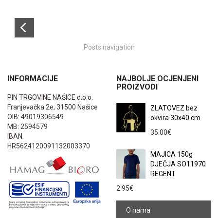
Posts navigation
INFORMACIJE
NAJBOLJE OCJENJENI
PROIZVODI
PIN TRGOVINE NAŠICE d.o.o.
Franjevačka 2e, 31500 Našice
ZLATOVEZ bez
OIB: 49019306549
okvira 30x40 cm
MB: 2594579
35.00
€
IBAN:
HR5624120091132003370
MAJICA 150g
DJEČJA SO11970
REGENT
2.95
€
O nama