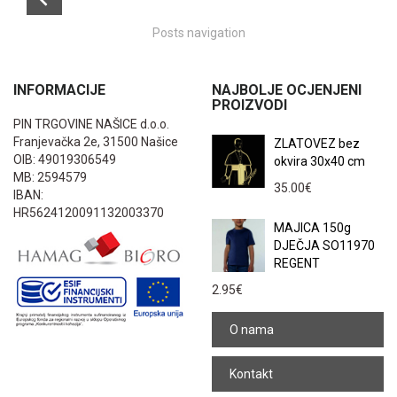
Posts navigation
INFORMACIJE
NAJBOLJE OCJENJENI
PROIZVODI
PIN TRGOVINE NAŠICE d.o.o.
Franjevačka 2e, 31500 Našice
ZLATOVEZ bez
OIB: 49019306549
okvira 30x40 cm
MB: 2594579
35.00
€
IBAN:
HR5624120091132003370
MAJICA 150g
DJEČJA SO11970
REGENT
2.95
€
O nama
Kontakt