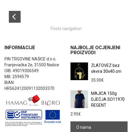
Posts navigation
INFORMACIJE
NAJBOLJE OCJENJENI
PROIZVODI
PIN TRGOVINE NAŠICE d.o.o.
Franjevačka 2e, 31500 Našice
ZLATOVEZ bez
OIB: 49019306549
okvira 30x40 cm
MB: 2594579
35.00
€
IBAN:
HR5624120091132003370
MAJICA 150g
DJEČJA SO11970
REGENT
2.95
€
O nama