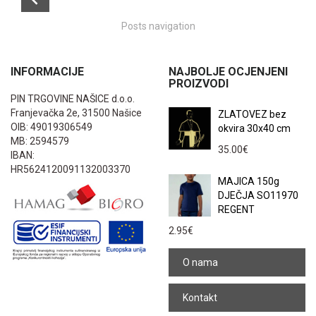
Posts navigation
INFORMACIJE
NAJBOLJE OCJENJENI
PROIZVODI
PIN TRGOVINE NAŠICE d.o.o.
Franjevačka 2e, 31500 Našice
ZLATOVEZ bez
OIB: 49019306549
okvira 30x40 cm
MB: 2594579
35.00
€
IBAN:
HR5624120091132003370
MAJICA 150g
DJEČJA SO11970
REGENT
2.95
€
O nama
Kontakt