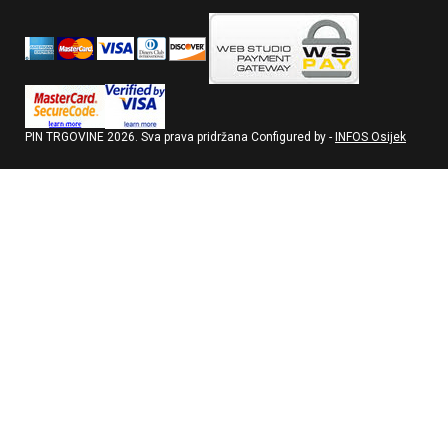
PIN TRGOVINE
2026
. Sva prava pridržana Configured by -
INFOS Osijek