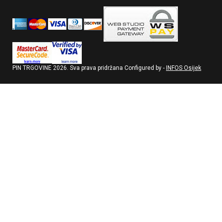
PIN TRGOVINE
2026
. Sva prava pridržana Configured by -
INFOS Osijek