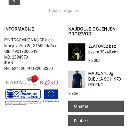
Posts navigation
INFORMACIJE
NAJBOLJE OCJENJENI
PROIZVODI
PIN TRGOVINE NAŠICE d.o.o.
Franjevačka 2e, 31500 Našice
ZLATOVEZ bez
OIB: 49019306549
okvira 30x40 cm
MB: 2594579
35.00
€
IBAN:
HR5624120091132003370
MAJICA 150g
DJEČJA SO11970
REGENT
2.95
€
O nama
Kontakt