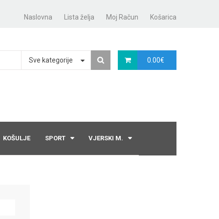
Naslovna
Lista želja
Moj Račun
Košarica
Sve kategorije
0.00
€
KOŠULJE
SPORT
VJERSKI M.