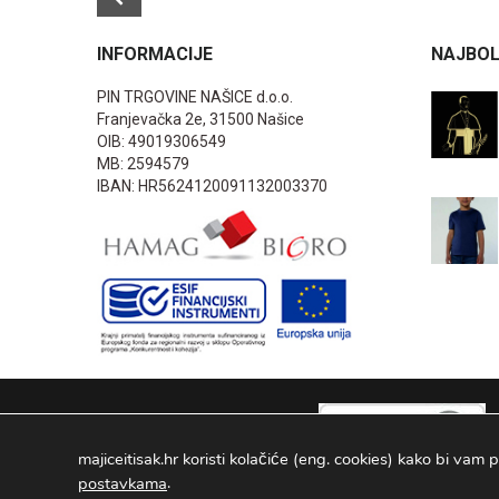
INFORMACIJE
NAJBOL
PIN TRGOVINE NAŠICE d.o.o.
Franjevačka 2e, 31500 Našice
OIB: 49019306549
MB: 2594579
IBAN: HR5624120091132003370
majiceitisak.hr koristi kolačiće (eng. cookies) kako bi vam p
.
postavkama
PIN TRGOVINE
2026
. Sva prava pridržana Configured by -
INFOS 