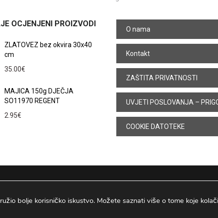
JE OCJENJENI PROIZVODI
O nama
ZLATOVEZ bez okvira 30x40
Kontakt
cm
35.00
€
ZAŠTITA PRIVATNOSTI
MAJICA 150g DJEČJA
SO11970 REGENT
UVJETI POSLOVANJA – PRIG
2.95
€
COOKIE DATOTEKE
ružio bolje korisničko iskustvo. Možete saznati više o tome koje kolačiće
Osijek