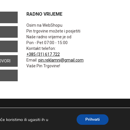
RADNO VRIJEME
Osim na WebShopu
Pin trgovine možete i posjetiti
Naše radno vrijeme je od
Pon - Pet 07:00 - 15:00
Kontakt telefon:
+385 (31) 617 722
Email:
pin.reklamni@gmail.com
OVORI
Vaše Pin Trgovine!
 koristimo ili ugasiti ih u
Prihvati