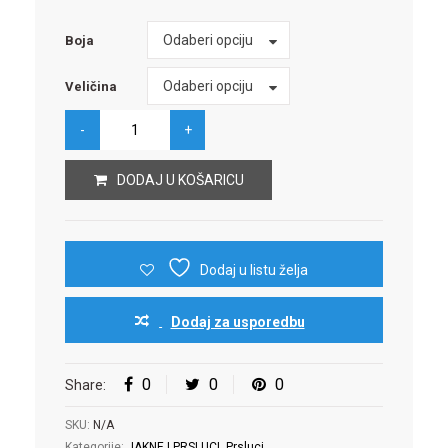
Boja
Odaberi opciju
Boja
Veličina
Odaberi opciju
Veličina
DODAJ U KOŠARICU
Dodaj u listu želja
Dodaj za usporedbu
0
0
0
Share:
SKU:
N/A
Kategorije:
JAKNE I PRSLUCI
,
Prsluci
.