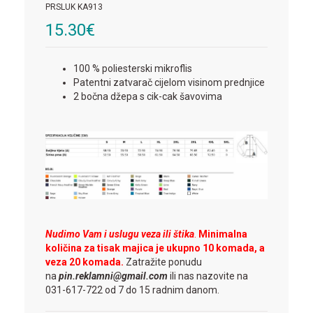
PRSLUK KA913
15.30
€
100 % poliesterski mikroflis
Patentni zatvarač cijelom visinom prednjice
2 bočna džepa s cik-cak šavovima
Nudimo Vam i uslugu veza ili štika
.
Minimalna
količina za tisak majica je ukupno 10 komada, a
veza 20 komada.
Zatražite ponudu
na
pin.reklamni@gmail.com
ili nas nazovite na
031-617-722 od 7 do 15 radnim danom.