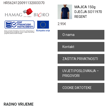
HR5624120091132003370
MAJICA 150g
DJEČJA SO11970
REGENT
2.95
€
O nama
Kontakt
ZAŠTITA PRIVATNOSTI
UVJETI POSLOVANJA –
PRIGOVORI
COOKIE DATOTEKE
RADNO VRIJEME