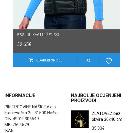
PRSLUK KA6114 ŽENSKI
32.65
€
ODABERI OPCIJE
INFORMACIJE
NAJBOLJE OCJENJENI
PROIZVODI
PIN TRGOVINE NAŠICE d.o.o.
Franjevačka 2e, 31500 Našice
ZLATOVEZ bez
OIB: 49019306549
okvira 30x40 cm
MB: 2594579
35.00
€
IBAN: