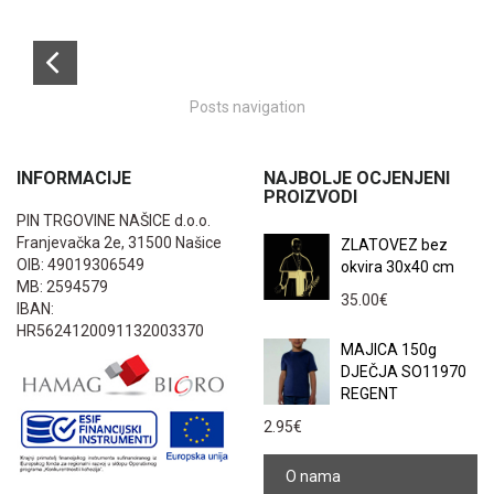
Posts navigation
INFORMACIJE
NAJBOLJE OCJENJENI
PROIZVODI
PIN TRGOVINE NAŠICE d.o.o.
Franjevačka 2e, 31500 Našice
ZLATOVEZ bez
OIB: 49019306549
okvira 30x40 cm
MB: 2594579
35.00
€
IBAN:
HR5624120091132003370
MAJICA 150g
DJEČJA SO11970
REGENT
2.95
€
O nama