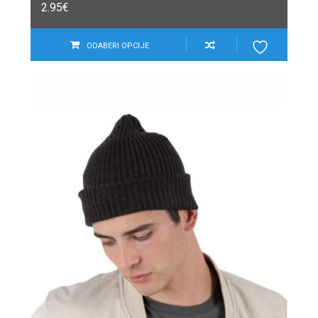
2.95
€
ODABERI OPCIJE