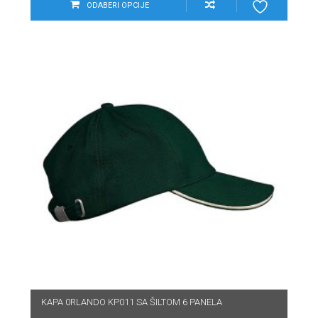
ODABERI OPCIJE
KAPA 0RLANDO KP011 SA ŠILTOM 6 PANELA