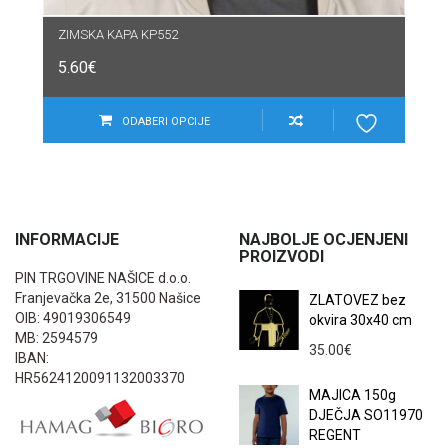
ZIMSKA KAPA KP552
5.60
€
ODABERI OPCIJE
INFORMACIJE
NAJBOLJE OCJENJENI
PROIZVODI
PIN TRGOVINE NAŠICE d.o.o.
Franjevačka 2e, 31500 Našice
ZLATOVEZ bez
OIB: 49019306549
okvira 30x40 cm
MB: 2594579
35.00
€
IBAN:
HR5624120091132003370
MAJICA 150g
DJEČJA SO11970
REGENT