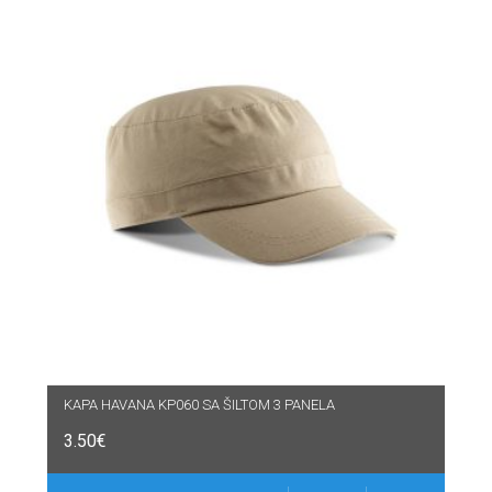
KAPA HAVANA KP060 SA ŠILTOM 3 PANELA
3.50
€