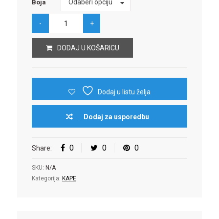
Odaberi opciju
Boja
DODAJ U KOŠARICU
Dodaj u listu želja
Dodaj za usporedbu
0
0
0
Share:
SKU:
N/A
Kategorija:
KAPE
.