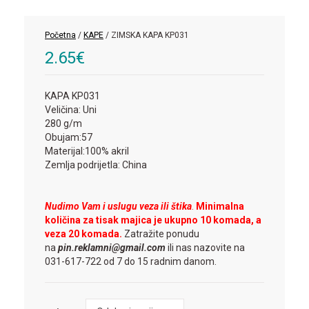
Početna
/
KAPE
/ ZIMSKA KAPA KP031
2.65
€
KAPA KP031
Veličina: Uni
280 g/m
Obujam:57
Materijal:100% akril
Zemlja podrijetla: China
Nudimo Vam i uslugu veza ili štika
.
Minimalna
količina za tisak majica je ukupno 10 komada, a
veza 20 komada.
Zatražite ponudu
na
pin.reklamni@gmail.com
ili nas nazovite na
031-617-722 od 7 do 15 radnim danom.
Boja