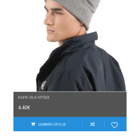
KAPA SILK KP533
4.40
€
ODABERI OPCIJE