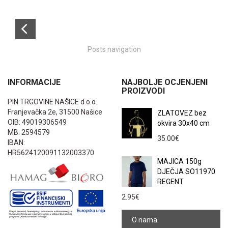
Posts navigation
INFORMACIJE
NAJBOLJE OCJENJENI
PROIZVODI
PIN TRGOVINE NAŠICE d.o.o.
Franjevačka 2e, 31500 Našice
ZLATOVEZ bez
OIB: 49019306549
okvira 30x40 cm
MB: 2594579
35.00
€
IBAN:
HR5624120091132003370
MAJICA 150g
DJEČJA SO11970
REGENT
2.95
€
O nama