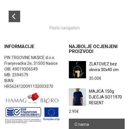
Posts navigation
INFORMACIJE
NAJBOLJE OCJENJENI
PROIZVODI
PIN TRGOVINE NAŠICE d.o.o.
Franjevačka 2e, 31500 Našice
ZLATOVEZ bez
OIB: 49019306549
okvira 30x40 cm
MB: 2594579
35.00
€
IBAN:
HR5624120091132003370
MAJICA 150g
DJEČJA SO11970
REGENT
2.95
€
O nama