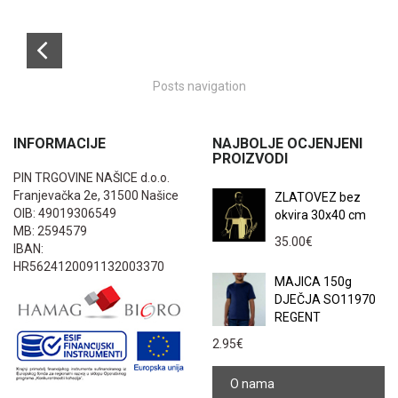
Posts navigation
INFORMACIJE
NAJBOLJE OCJENJENI
PROIZVODI
PIN TRGOVINE NAŠICE d.o.o.
Franjevačka 2e, 31500 Našice
ZLATOVEZ bez
OIB: 49019306549
okvira 30x40 cm
MB: 2594579
35.00
€
IBAN:
HR5624120091132003370
MAJICA 150g
DJEČJA SO11970
REGENT
2.95
€
O nama