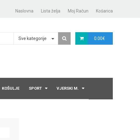
Naslovna
Lista želja
Moj Račun
Košarica
Sve kategorije
0.00
€
KOŠULJE
SPORT
VJERSKI M.