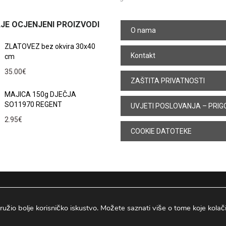
JE OCJENJENI PROIZVODI
O nama
ZLATOVEZ bez okvira 30x40
Kontakt
cm
35.00
€
ZAŠTITA PRIVATNOSTI
MAJICA 150g DJEČJA
SO11970 REGENT
UVJETI POSLOVANJA – PRIG
2.95
€
COOKIE DATOTEKE
ružio bolje korisničko iskustvo. Možete saznati više o tome koje kolačiće
Osijek