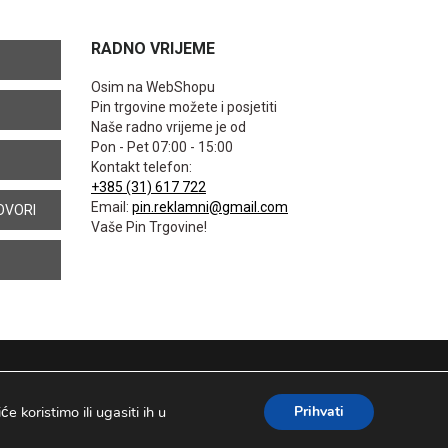
RADNO VRIJEME
Osim na WebShopu
Pin trgovine možete i posjetiti
Naše radno vrijeme je od
Pon - Pet 07:00 - 15:00
Kontakt telefon:
+385 (31) 617 722
Email:
pin.reklamni@gmail.com
OVORI
Vaše Pin Trgovine!
 koristimo ili ugasiti ih u
Prihvati