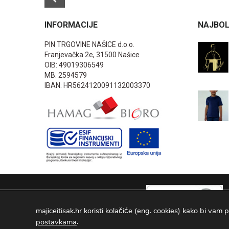
INFORMACIJE
NAJBOL
PIN TRGOVINE NAŠICE d.o.o.
Franjevačka 2e, 31500 Našice
OIB: 49019306549
MB: 2594579
IBAN: HR5624120091132003370
majiceitisak.hr koristi kolačiće (eng. cookies) kako bi vam p
.
postavkama
PIN TRGOVINE
2026
. Sva prava pridržana Configured by -
INFOS 