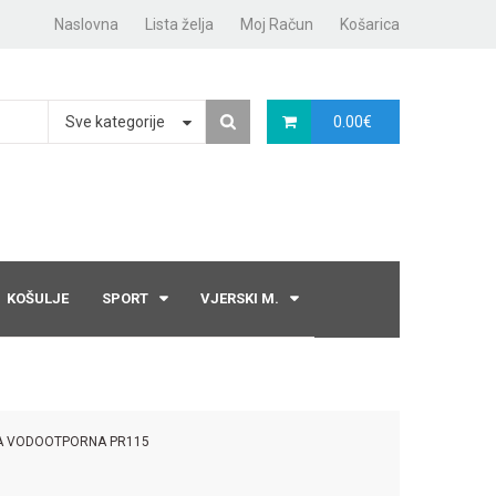
Naslovna
Lista želja
Moj Račun
Košarica
Sve kategorije
0.00
€
KOŠULJE
SPORT
VJERSKI M.
A VODOOTPORNA PR115