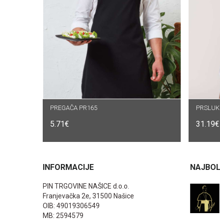
PREGAČA PR165
ODABERI OPCIJE
PRSLUK 
O
5.71
€
31.19
€
INFORMACIJE
NAJBOL
PIN TRGOVINE NAŠICE d.o.o.
Franjevačka 2e, 31500 Našice
OIB: 49019306549
MB: 2594579