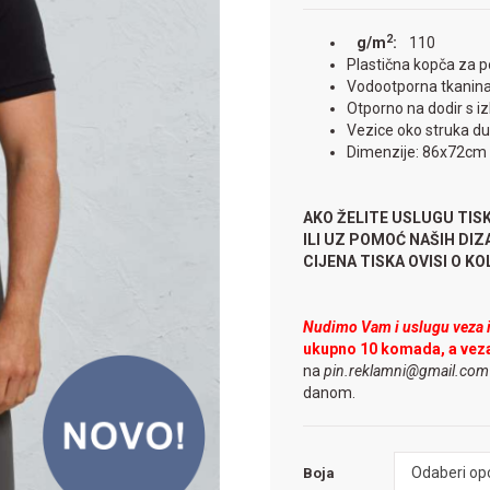
2
g/m
:
110
Plastična kopča za p
Vodootporna tkanin
Otporno na dodir s i
Vezice oko struka d
Dimenzije: 86x72cm
AKO ŽELITE USLUGU TIS
ILI UZ POMOĆ NAŠIH DI
CIJENA TISKA OVISI O KOLI
Nudimo Vam i uslugu veza il
ukupno 10 komada, a vez
na
pin.reklamni@gmail.co
danom.
Boja
Odaberi opc
Boja