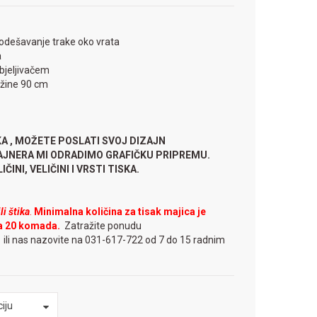
odešavanje trake oko vrata
a
zbjeljivačem
užine 90 cm
KA , MOŽETE POSLATI SVOJ DIZAJN
ZAJNERA MI ODRADIMO GRAFIČKU PRIPREMU.
ČINI, VELIČINI I VRSTI TISKA.
i štika
.
Minimalna količina za tisak majica je
a 20 komada.
Zatražite ponudu
m
ili nas nazovite na 031-617-722 od 7 do 15 radnim
iju