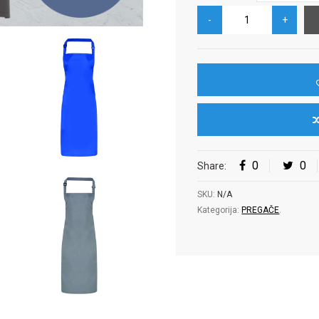
0
0
Share:
SKU:
N/A
Kategorija:
PREGAČE
.