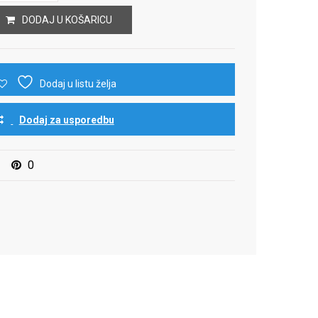
DODAJ U KOŠARICU
Dodaj u listu želja
Dodaj za usporedbu
0