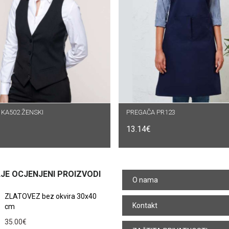
KA502 ŽENSKI
DABERI OPCIJE
PREGAČA PR123
ODABERI OPCIJE
13.14
€
JE OCJENJENI PROIZVODI
O nama
ZLATOVEZ bez okvira 30x40
Kontakt
cm
35.00
€