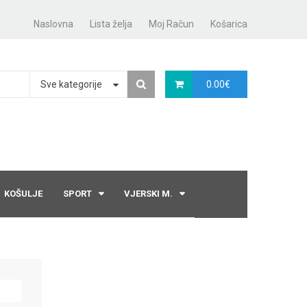
Naslovna
Lista želja
Moj Račun
Košarica
Sve kategorije
0.00
€
KOŠULJE
SPORT
VJERSKI M.