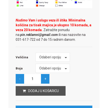
Nudimo Vam i uslugu veza ili štika
.
Minimalna
količina za tisak majica je ukupno 10 komada, a
veza 20 komada.
Zatražite ponudu
na
pin.reklamni@gmail.com
ili nas nazovite na
031-617-722 od 7 do 15 radnim danom.
Veličina
Odaberi opciju
Veličina
Boja
Odaberi opciju
Boja
DODAJ U KOŠARICU