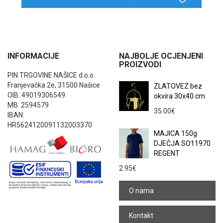
INFORMACIJE
NAJBOLJE OCJENJENI
PROIZVODI
PIN TRGOVINE NAŠICE d.o.o.
Franjevačka 2e, 31500 Našice
ZLATOVEZ bez
OIB: 49019306549
okvira 30x40 cm
MB: 2594579
35.00
€
IBAN:
HR5624120091132003370
MAJICA 150g
DJEČJA SO11970
REGENT
2.95
€
O nama
Kontakt