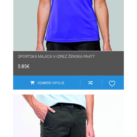
SPORTSKA MAJICA V-IZREZ ŽENSKA PA477
5.85
€
ODABERI OPCIJE