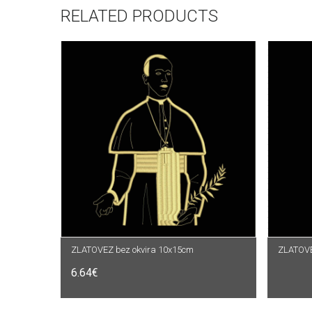
RELATED PRODUCTS
ZLATOVEZ bez okvira 10x15cm
DODAJ U KOŠARICU
ZLATOVE
P
6.64
€