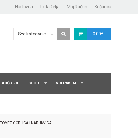
Naslovna
Lista želja
Moj Račun
Košarica
Sve kategorije
0.00
€
KOŠULJE
SPORT
VJERSKI M.
ATOVEZ OGRLICA I NARUKVICA