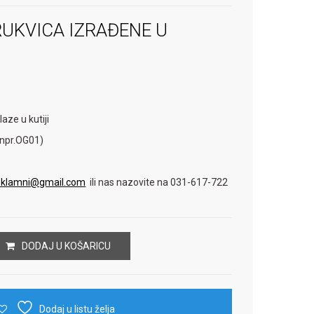
RUKVICA IZRAĐENE U
laze u kutiji
(npr.OG01)
reklamni@gmail.com
ili nas nazovite na 031-617-722
DODAJ U KOŠARICU
Dodaj u listu želja