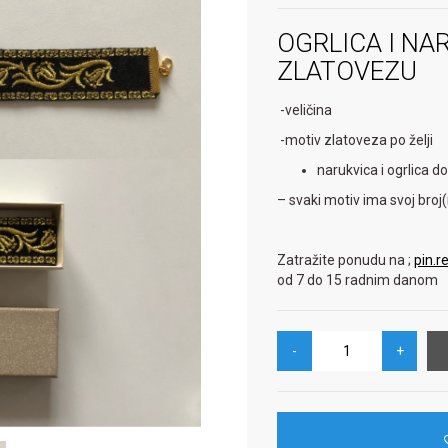
OGRLICA I NA
ZLATOVEZU
-veličina
-motiv zlatoveza po želji
narukvica i ogrlica do
– svaki motiv ima svoj broj
Zatražite ponudu na ;
pin.
od 7 do 15 radnim danom