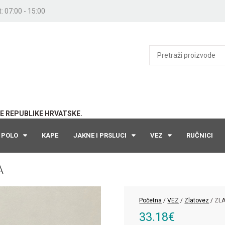
: 07:00 - 15:00
E REPUBLIKE HRVATSKE.
POLO
KAPE
JAKNE I PRSLUCI
VEZ
RUČNICI
A
Početna
/
VEZ
/
Zlatovez
/ ZL
33.18
€