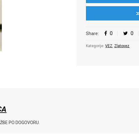
0
0
Share:
Kategorije:
VEZ
,
Zlatovez
.
CA
DŽBE PO DOGOVORU.