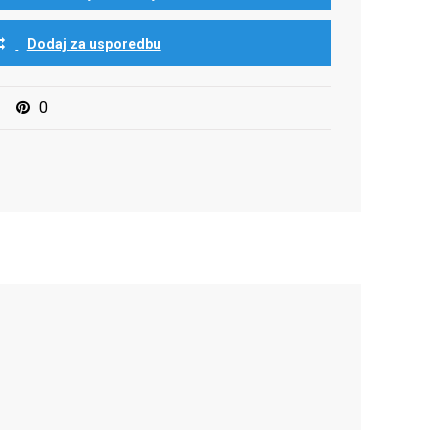
Dodaj za usporedbu
0