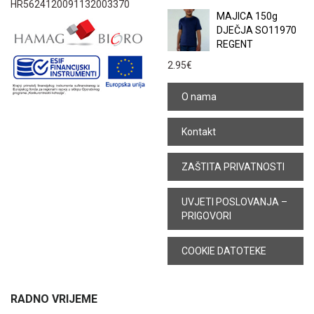
HR5624120091132003370
MAJICA 150g
DJEČJA SO11970
REGENT
2.95
€
O nama
Kontakt
ZAŠTITA PRIVATNOSTI
UVJETI POSLOVANJA –
PRIGOVORI
COOKIE DATOTEKE
RADNO VRIJEME