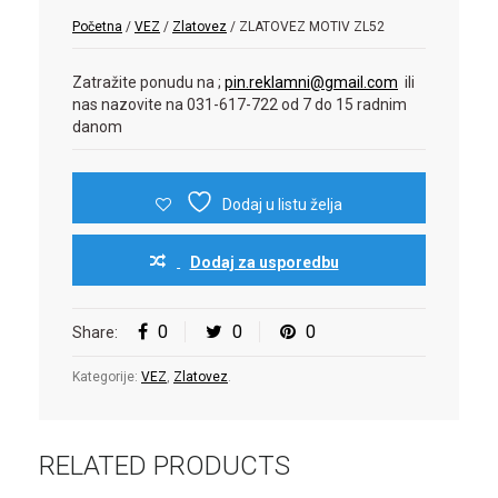
Početna
/
VEZ
/
Zlatovez
/ ZLATOVEZ MOTIV ZL52
Zatražite ponudu na ;
pin.reklamni@gmail.com
ili
nas nazovite na 031-617-722 od 7 do 15 radnim
danom
Dodaj u listu želja
Dodaj za usporedbu
0
0
0
Share:
Kategorije:
VEZ
,
Zlatovez
.
RELATED PRODUCTS