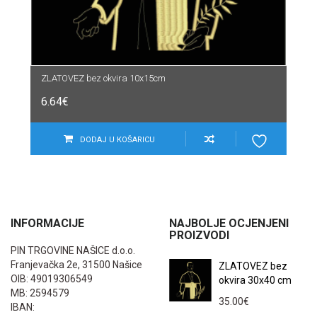
ZLATOVEZ bez okvira 10x15cm
6.64
€
DODAJ U KOŠARICU
INFORMACIJE
NAJBOLJE OCJENJENI
PROIZVODI
PIN TRGOVINE NAŠICE d.o.o.
Franjevačka 2e, 31500 Našice
ZLATOVEZ bez
OIB: 49019306549
okvira 30x40 cm
MB: 2594579
35.00
€
IBAN: