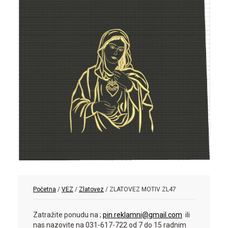
Početna
/
VEZ
/
Zlatovez
/ ZLATOVEZ MOTIV ZL47
Zatražite ponudu na ;
pin.reklamni@gmail.com
ili
nas nazovite na 031-617-722 od 7 do 15 radnim