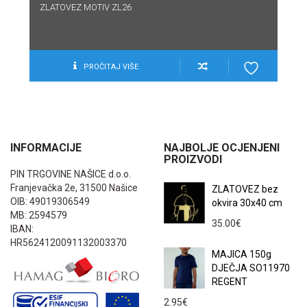
ZLATOVEZ MOTIV ZL26
PROČITAJ VIŠE
INFORMACIJE
NAJBOLJE OCJENJENI
PROIZVODI
PIN TRGOVINE NAŠICE d.o.o.
Franjevačka 2e, 31500 Našice
ZLATOVEZ bez
OIB: 49019306549
okvira 30x40 cm
MB: 2594579
35.00
€
IBAN:
HR5624120091132003370
MAJICA 150g
DJEČJA SO11970
REGENT
2.95
€