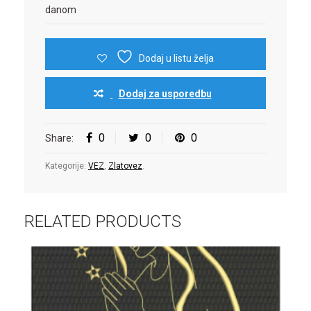
danom
Dodaj u listu želja
Dodaj za usporedbu
0
0
0
Share:
Kategorije:
VEZ
,
Zlatovez
.
RELATED PRODUCTS