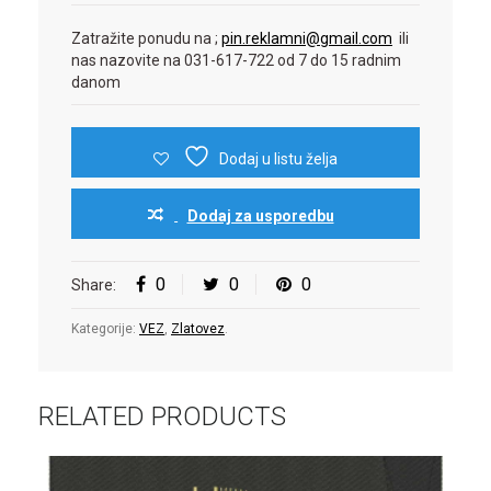
Zatražite ponudu na ;
pin.reklamni@gmail.com
ili
nas nazovite na 031-617-722 od 7 do 15 radnim
danom
Dodaj u listu želja
Dodaj za usporedbu
0
0
0
Share:
Kategorije:
VEZ
,
Zlatovez
.
RELATED PRODUCTS