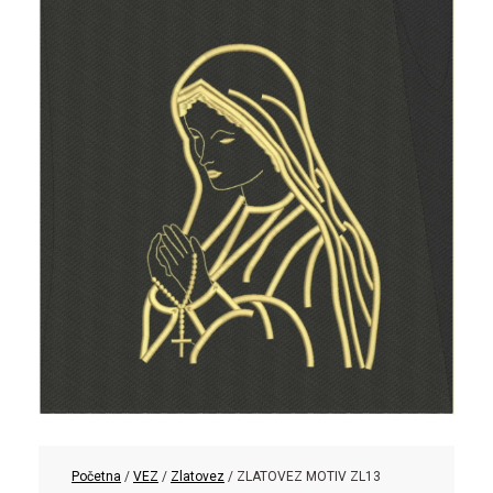
Početna
/
VEZ
/
Zlatovez
/ ZLATOVEZ MOTIV ZL13