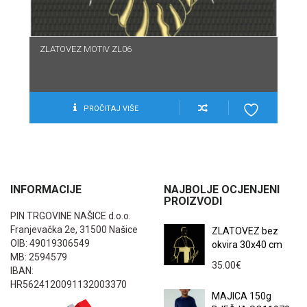
ZLATOVEZ MOTIV ZL06
PROČITAJ VIŠE
INFORMACIJE
NAJBOLJE OCJENJENI
PROIZVODI
PIN TRGOVINE NAŠICE d.o.o.
Franjevačka 2e, 31500 Našice
ZLATOVEZ bez
OIB: 49019306549
okvira 30x40 cm
MB: 2594579
35.00
€
IBAN:
HR5624120091132003370
MAJICA 150g