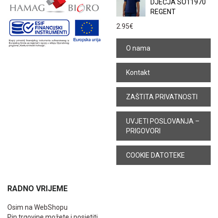
DJEČJA SO11970
REGENT
2.95
€
O nama
Kontakt
ZAŠTITA PRIVATNOSTI
UVJETI POSLOVANJA –
PRIGOVORI
COOKIE DATOTEKE
RADNO VRIJEME
Osim na WebShopu
Pin trgovine možete i posjetiti