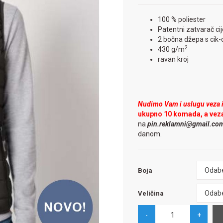
100 % poliester
Patentni zatvarač ci
2 bočna džepa s cik
2
430 g/m
ravan kroj
Nudimo Vam i uslugu veza il
ukupno 10 komada, a vez
na
pin.reklamni@gmail.co
danom.
Boja
Odabe
Boja
Veličina
Odabe
Veličina