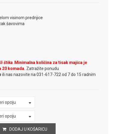
jelom visinom prednjice
-cak šavovima
i štika
.
Minimalna količina za tisak majica je
a 20 komada.
Zatražite ponudu
m
ili nas nazovite na 031-617-722 od 7 do 15 radnim
ri opciju
ri opciju
DODAJ U KOŠARICU