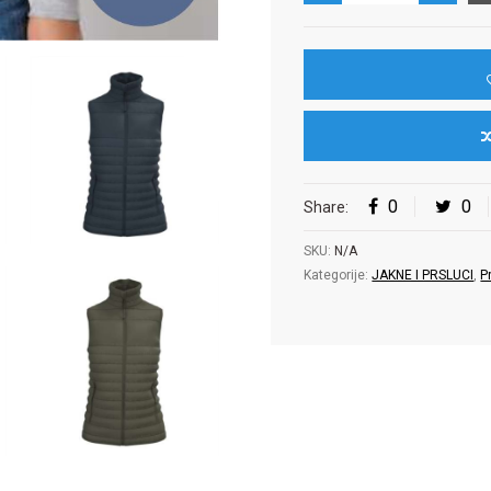
0
0
Share:
SKU:
N/A
Kategorije:
JAKNE I PRSLUCI
,
P