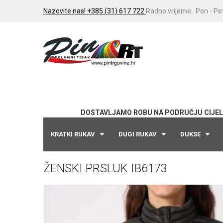
Nazovite nas! +385 (31) 617 722
Radno vrijeme: Pon - Pet
DOSTAVLJAMO ROBU NA PODRUČJU CIJEL
KRATKI RUKAV
DUGI RUKAV
DUKSE
ŽENSKI PRSLUK IB6173