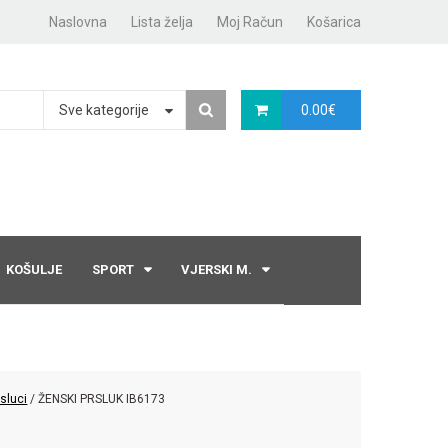
Naslovna
Lista želja
Moj Račun
Košarica
Sve kategorije
0.00
€
KOŠULJE
SPORT
VJERSKI M.
rsluci
/ ŽENSKI PRSLUK IB6173