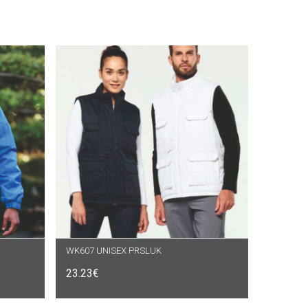
WK607 UNISEX PRSLUK
ODABERI OPCIJE
23.23
€