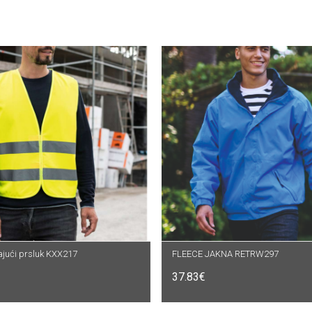
rajući prsluk KXX217
DABERI OPCIJE
FLEECE JAKNA RETRW297
ODABERI OPCIJE
37.83
€