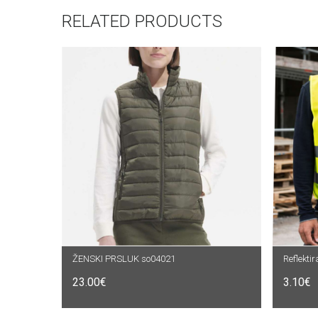
RELATED PRODUCTS
ŽENSKI PRSLUK so04021
ODABERI OPCIJE
Reflekti
O
23.00
€
3.10
€