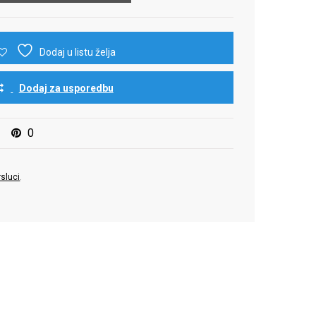
Dodaj u listu želja
Dodaj za usporedbu
0
rsluci
.