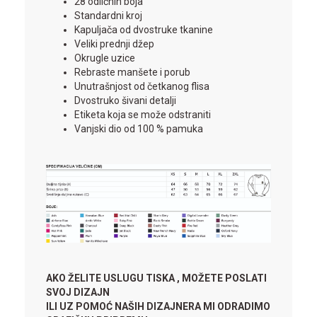
28 odličnih boja
Standardni kroj
Kapuljača od dvostruke tkanine
Veliki prednji džep
Okrugle uzice
Rebraste manšete i porub
Unutrašnjost od četkanog flisa
Dvostruko šivani detalji
Etiketa koja se može odstraniti
Vanjski dio od 100 % pamuka
AKO ŽELITE USLUGU TISKA , MOŽETE POSLATI
SVOJ DIZAJN
ILI UZ POMOĆ NAŠIH DIZAJNERA MI ODRADIMO