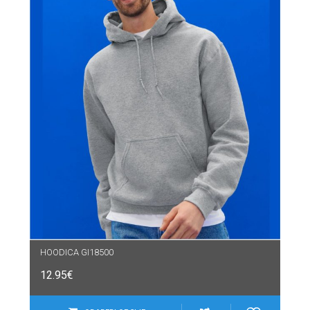
HOODICA GI18500
12.95
€