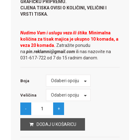
GRAFIČKU PRIPREMU.
CIJENA TISKA OVISI O KOLIČINI, VELIČINI I
VRSTI TISKA.
Nudimo Vam i uslugu veza ili štika
.
Minimalna
količina za tisak majica je ukupno 10 komada, a
veza 20 komada.
Zatražite ponudu
na
pin.reklamni@gmail.com
ili nas nazovite na
031-617-722 od 7 do 15 radnim danom.
Boja
Odaberi opciju
Boja
Veličina
Odaberi opciju
Veličina
DODAJ U KOŠARICU