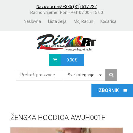
Nazovite nas! +385 (31) 617 722
Radno vrijeme: Pon - Pet: 07:00 - 15:00
Naslovna
Lista želja
Moj Račun
Košarica
0.00
€
Sve kategorije
ŽENSKA HOODICA AWJH001F