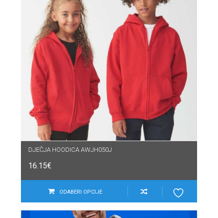
DJEČJA HOODICA AWJH050J
16.15
€
ODABERI OPCIJE