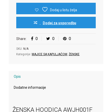
Dodaj u listu želja
Dodaj za usporedbu
0
0
0
Share:
SKU:
N/A
Kategorije:
MAJICE SA KAPULJAČOM
,
ŽENSKE
.
Opis
Dodatne informacije
ŽENSKA HOODICA AWJH001F