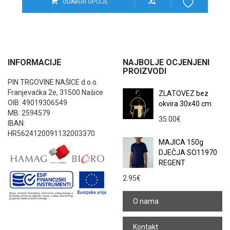
ODABERI OPCIJE
INFORMACIJE
NAJBOLJE OCJENJENI
PROIZVODI
PIN TRGOVINE NAŠICE d.o.o.
Franjevačka 2e, 31500 Našice
ZLATOVEZ bez
OIB: 49019306549
okvira 30x40 cm
MB: 2594579
35.00
€
IBAN:
HR5624120091132003370
MAJICA 150g
DJEČJA SO11970
REGENT
2.95
€
O nama
Kontakt