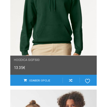
HOODICA GISF500
13.35
€
ODABERI OPCIJE