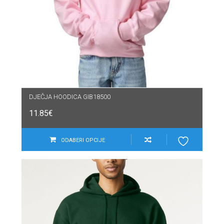
DJEČJA HOODICA GIB18500
11.85
€
ODABERI OPCIJE