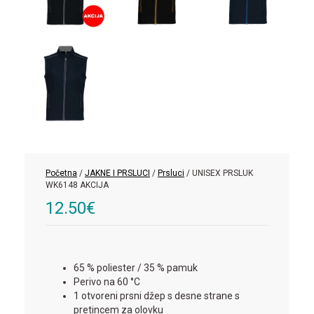
Početna
/
JAKNE I PRSLUCI
/
Prsluci
/ UNISEX PRSLUK
WK6148 AKCIJA
12.50
€
65 % poliester / 35 % pamuk
Perivo na 60 °C
1 otvoreni prsni džep s desne strane s
pretincem za olovku