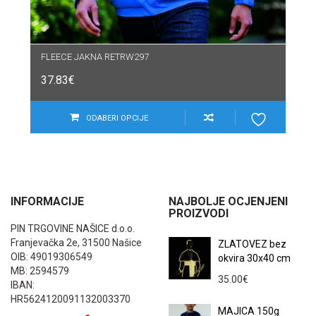
FLEECE JAKNA RETRW297
37.83
€
ODABERI OPCIJE
INFORMACIJE
NAJBOLJE OCJENJENI
PROIZVODI
PIN TRGOVINE NAŠICE d.o.o.
Franjevačka 2e, 31500 Našice
ZLATOVEZ bez
OIB: 49019306549
okvira 30x40 cm
MB: 2594579
35.00
€
IBAN:
HR5624120091132003370
MAJICA 150g