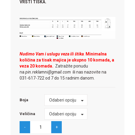
VRSTI TISKA.
Nudimo Vam i uslugu veza ili štika
.
Minimalna
količina za tisak majica je ukupno 10 komada, a
veza 20 komada.
Zatražite ponudu
na
pin.reklamni@gmail.com
ili nas nazovite na
031-617-722 od 7 do 15 radnim danom.
Boja
Odaberi opciju
Boja
Veličina
Odaberi opciju
Veličina