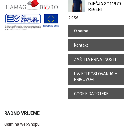
DJEČJA SO11970
REGENT
2.95
€
O nama
Kontakt
ZAŠTITA PRIVATNOSTI
UVJETI POSLOVANJA –
PRIGOVORI
COOKIE DATOTEKE
RADNO VRIJEME
Osim na WebShopu