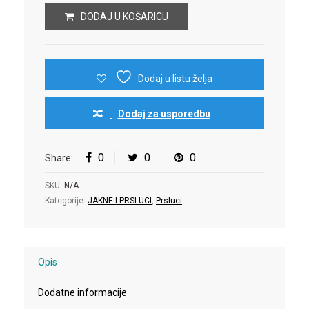
DODAJ U KOŠARICU
Dodaj u listu želja
Dodaj za usporedbu
0
0
0
Share:
SKU:
N/A
Kategorije:
JAKNE I PRSLUCI
,
Prsluci
.
Opis
Dodatne informacije