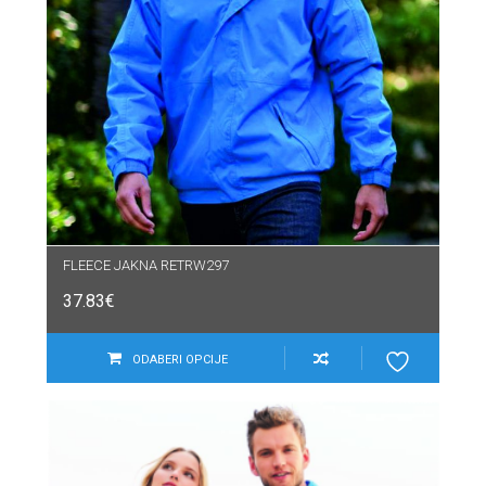
FLEECE JAKNA RETRW297
37.83
€
ODABERI OPCIJE