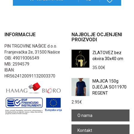
INFORMACIJE
NAJBOLJE OCJENJENI
PROIZVODI
PIN TRGOVINE NAŠICE d.o.o.
Franjevačka 2e, 31500 Našice
ZLATOVEZ bez
OIB: 49019306549
okvira 30x40 cm
MB: 2594579
35.00
€
IBAN:
HR5624120091132003370
MAJICA 150g
DJEČJA SO11970
REGENT
2.95
€
O nama
Kontakt