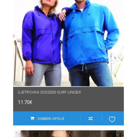
VJETROVKA SO32000 SURF UNISEX
11.70
€
ODABERI OPCIJE