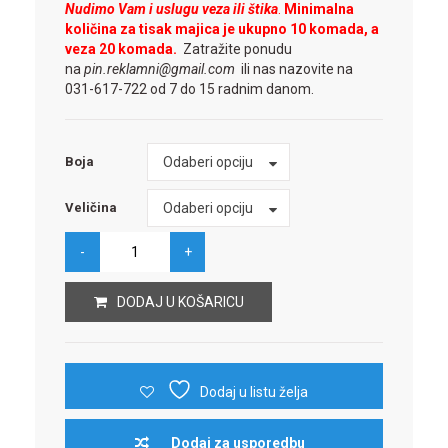
Nudimo Vam i uslugu veza ili štika
.
Minimalna
količina za tisak majica je ukupno 10 komada, a
veza 20 komada.
Zatražite ponudu
na
pin.reklamni@gmail.com
ili nas nazovite na
031-617-722 od 7 do 15 radnim danom.
Boja
Odaberi opciju
Boja
Veličina
Odaberi opciju
Veličina
DODAJ U KOŠARICU
Dodaj u listu želja
Dodaj za usporedbu