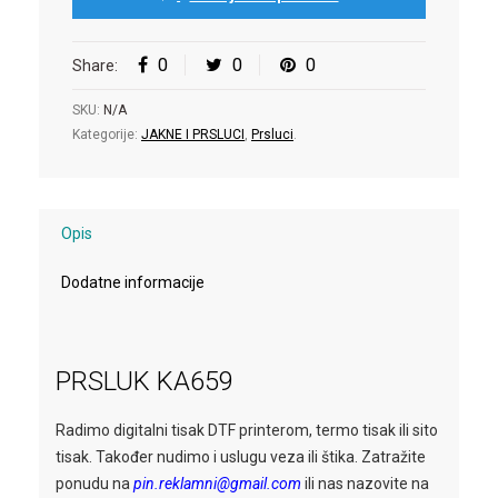
0
0
0
Share:
SKU:
N/A
Kategorije:
JAKNE I PRSLUCI
,
Prsluci
.
Opis
Dodatne informacije
PRSLUK KA659
Radimo digitalni tisak DTF printerom, termo tisak ili sito
tisak. Također nudimo i uslugu veza ili štika. Zatražite
ponudu na
pin.reklamni@gmail.com
ili nas nazovite na