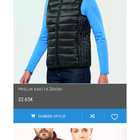
PRSLUK KA6114 ŽENSKI
32.65
€
ODABERI OPCIJE