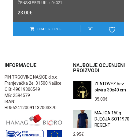
ŽENSKI PRSLUK so04021
23.00
€
ODABERI OPCIJE
INFORMACIJE
NAJBOLJE OCJENJENI
PROIZVODI
PIN TRGOVINE NAŠICE d.o.o.
Franjevačka 2e, 31500 Našice
ZLATOVEZ bez
OIB: 49019306549
okvira 30x40 cm
MB: 2594579
35.00
€
IBAN:
HR5624120091132003370
MAJICA 150g
DJEČJA SO11970
REGENT
2.95
€