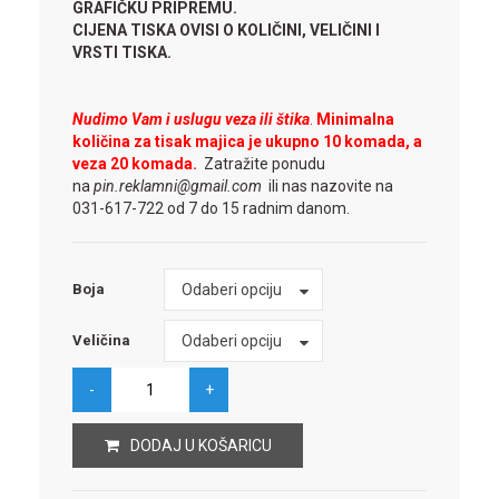
GRAFIČKU PRIPREMU.
CIJENA TISKA OVISI O KOLIČINI, VELIČINI I
VRSTI TISKA.
Nudimo Vam i uslugu veza ili štika
.
Minimalna
količina za tisak majica je ukupno 10 komada, a
veza 20 komada.
Zatražite ponudu
na
pin.reklamni@gmail.com
ili nas nazovite na
031-617-722 od 7 do 15 radnim danom.
Boja
Odaberi opciju
Boja
Veličina
Odaberi opciju
Veličina
DODAJ U KOŠARICU