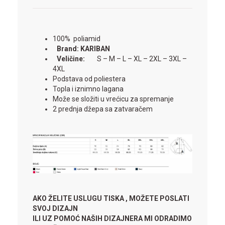
100% poliamid
Brand: KARIBAN
Veličine:
S – M – L – XL – 2XL – 3XL –
4XL
Podstava od poliestera
Topla i iznimno lagana
Može se složiti u vrećicu za spremanje
2 prednja džepa sa zatvaračem
AKO ŽELITE USLUGU TISKA , MOŽETE POSLATI
SVOJ DIZAJN
ILI UZ POMOĆ NAŠIH DIZAJNERA MI ODRADIMO