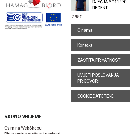
DJEČJA SO11970
REGENT
2.95
€
O nama
Kontakt
ZAŠTITA PRIVATNOSTI
UVJETI POSLOVANJA –
PRIGOVORI
COOKIE DATOTEKE
RADNO VRIJEME
Osim na WebShopu