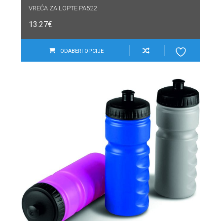
VREĆA ZA LOPTE PA522
13.27
€
ODABERI OPCIJE