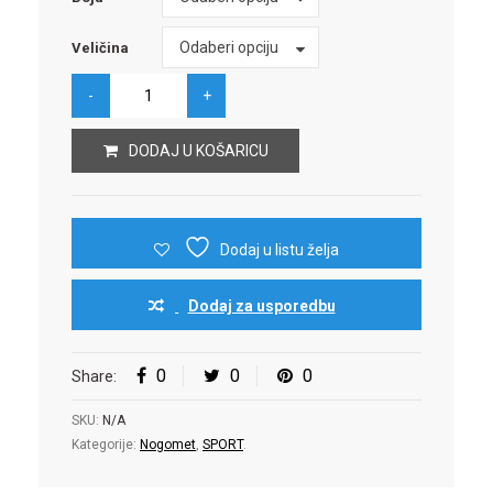
Veličina
Odaberi opciju
Veličina
DODAJ U KOŠARICU
Dodaj u listu želja
Dodaj za usporedbu
0
0
0
Share:
SKU:
N/A
Kategorije:
Nogomet
,
SPORT
.