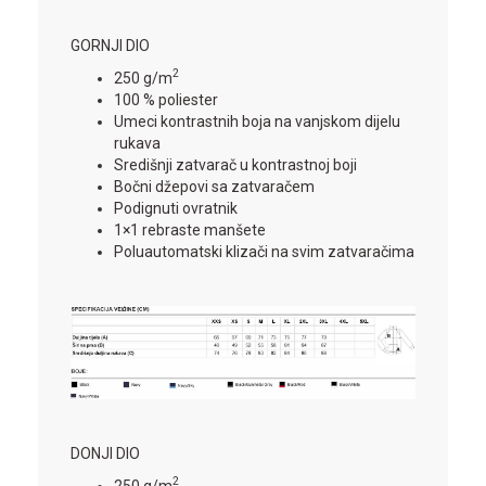
GORNJI DIO
2
250 g/m
100 % poliester
Umeci kontrastnih boja na vanjskom dijelu
rukava
Središnji zatvarač u kontrastnoj boji
Bočni džepovi sa zatvaračem
Podignuti ovratnik
1×1 rebraste manšete
Poluautomatski klizači na svim zatvaračima
DONJI DIO
2
250 g/m