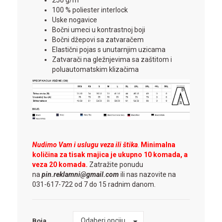
100 % poliester interlock
Uske nogavice
Bočni umeci u kontrastnoj boji
Bočni džepovi sa zatvaračem
Elastični pojas s unutarnjim uzicama
Zatvarači na gležnjevima sa zaštitom i
poluautomatskim klizačima
Nudimo Vam i uslugu veza ili štika
.
Minimalna
količina za tisak majica je ukupno 10 komada, a
veza 20 komada.
Zatražite ponudu
na
pin.reklamni@gmail.com
ili nas nazovite na
031-617-722 od 7 do 15 radnim danom.
Boja
Odaberi opciju
Boja