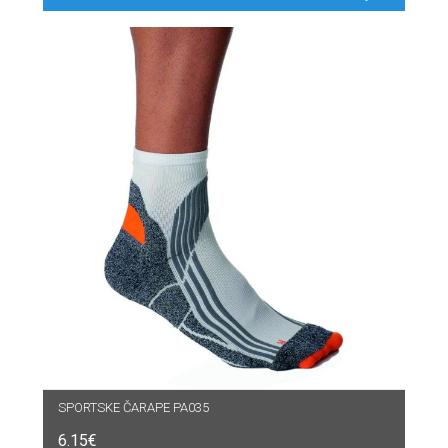
SPORTSKE ČARAPE PA035
6.15
€