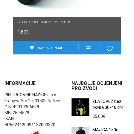
SPORTSKA BOCA 500ml KI3119
1.80
€
ODABERI OPCIJE
INFORMACIJE
NAJBOLJE OCJENJENI
PROIZVODI
PIN TRGOVINE NAŠICE d.o.o.
Franjevačka 2e, 31500 Našice
ZLATOVEZ bez
OIB: 49019306549
okvira 30x40 cm
MB: 2594579
35.00
€
IBAN:
HR5624120091132003370
MAJICA 150g