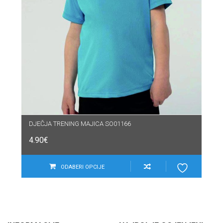
DJEČJA TRENING MAJICA SO01166
4.90
€
ODABERI OPCIJE