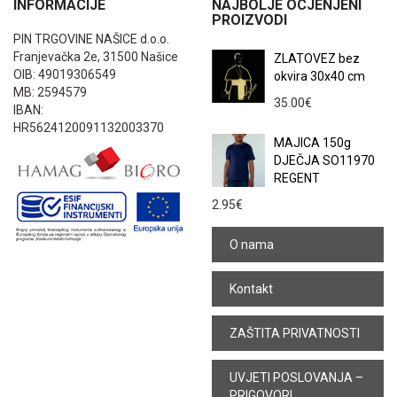
INFORMACIJE
NAJBOLJE OCJENJENI
PROIZVODI
PIN TRGOVINE NAŠICE d.o.o.
Franjevačka 2e, 31500 Našice
ZLATOVEZ bez
OIB: 49019306549
okvira 30x40 cm
MB: 2594579
35.00
€
IBAN:
HR5624120091132003370
MAJICA 150g
DJEČJA SO11970
REGENT
2.95
€
O nama
Kontakt
ZAŠTITA PRIVATNOSTI
UVJETI POSLOVANJA –
PRIGOVORI