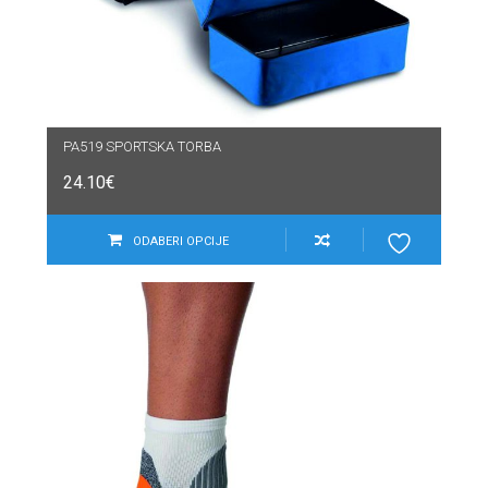
PA519 SPORTSKA TORBA
24.10
€
ODABERI OPCIJE