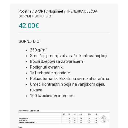
Početna
/
SPORT
/
Nogomet
/ TRENERKA DJEČJA
GORNJI + DONJI DIO
42.00
€
GORNJI DIO
2
250 g/m
Središnji prednji zatvarač u kontrastnoj boji
Bočni džepovi sa zatvaračem
Podignuti ovratnik
1×1 rebraste manšete
Poluautomatski klizači na svim zatvaračima
Umeci kontrastnih boja na vanjskom dijelu
rukava
100 % poliester interlock