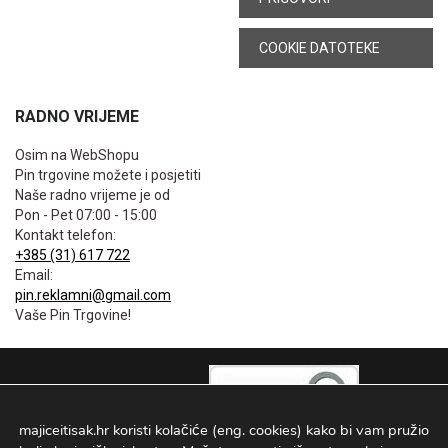
COOKIE DATOTEKE
RADNO VRIJEME
Osim na WebShopu
Pin trgovine možete i posjetiti
Naše radno vrijeme je od
Pon - Pet 07:00 - 15:00
Kontakt telefon:
+385 (31) 617 722
Email:
pin.reklamni@gmail.com
Vaše Pin Trgovine!
majiceitisak.hr koristi kolačiće (eng. cookies) kako bi vam pružio