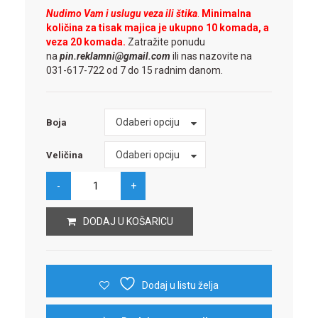
Nudimo Vam i uslugu veza ili štika
.
Minimalna
količina za tisak majica je ukupno 10 komada, a
veza 20 komada.
Zatražite ponudu
na
pin.reklamni@gmail.com
ili nas nazovite na
031-617-722 od 7 do 15 radnim danom.
Boja
Odaberi opciju
Boja
Veličina
Odaberi opciju
Veličina
DODAJ U KOŠARICU
Dodaj u listu želja