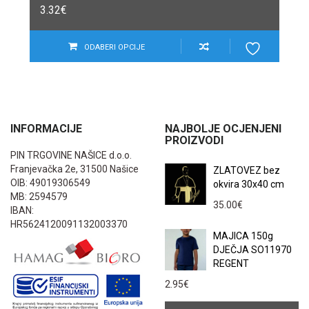
3.32
€
ODABERI OPCIJE
INFORMACIJE
NAJBOLJE OCJENJENI
PROIZVODI
PIN TRGOVINE NAŠICE d.o.o.
Franjevačka 2e, 31500 Našice
ZLATOVEZ bez
OIB: 49019306549
okvira 30x40 cm
MB: 2594579
35.00
€
IBAN:
HR5624120091132003370
MAJICA 150g
DJEČJA SO11970
REGENT
2.95
€