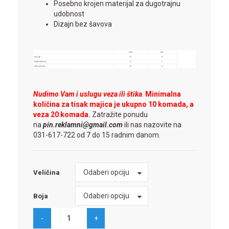
Posebno krojen materijal za dugotrajnu
udobnost
Dizajn bez šavova
Nudimo Vam i uslugu veza ili štika
.
Minimalna
količina za tisak majica je ukupno 10 komada, a
veza 20 komada.
Zatražite ponudu
na
pin.reklamni@gmail.com
ili nas nazovite na
031-617-722 od 7 do 15 radnim danom.
Veličina
Odaberi opciju
Veličina
Boja
Odaberi opciju
Boja