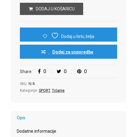
DODAJ U KOŠARICU
Dodaj u listu želja
Dodaj za usporedbu
0
0
0
Share:
SKU:
N/A
Kategorije:
SPORT
,
Trčanje
.
Opis
Dodatne informacije