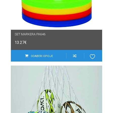
SET MARKERA PA646
13.27
€
ODABERI OPCIJE