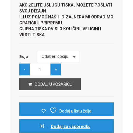
AKO ŽELITE USLUGU TISKA , MOŽETE POSLATI
SVOJ DIZAJN
ILI UZ POMOĆ NAŠIH DIZAJNERA MI ODRADIMO
GRAFIČKU PRIPREMU.
CIJENA TISKA OVISI O KOLIČINI, VELIČINI I
VRSTI TISKA.
Boja
Odaberi opciju
Boja
DODAJ U KOŠARICU
Dodaj u listu želja
Dodaj za usporedbu