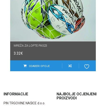
MREŽA ZA LOPTE PA523
3.32
€
ODABERI OPCIJE
INFORMACIJE
NAJBOLJE OCJENJENI
PROIZVODI
PIN TRGOVINE NAŠICE d.o.o.