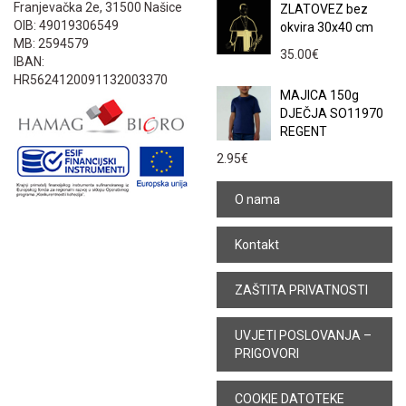
Franjevačka 2e, 31500 Našice
ZLATOVEZ bez
OIB: 49019306549
okvira 30x40 cm
MB: 2594579
35.00
€
IBAN:
HR5624120091132003370
MAJICA 150g
DJEČJA SO11970
REGENT
2.95
€
O nama
Kontakt
ZAŠTITA PRIVATNOSTI
UVJETI POSLOVANJA –
PRIGOVORI
COOKIE DATOTEKE