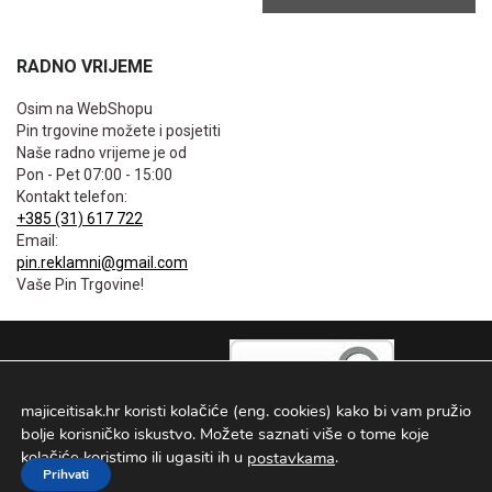
RADNO VRIJEME
Osim na WebShopu
Pin trgovine možete i posjetiti
Naše radno vrijeme je od
Pon - Pet 07:00 - 15:00
Kontakt telefon:
+385 (31) 617 722
Email:
pin.reklamni@gmail.com
Vaše Pin Trgovine!
majiceitisak.hr koristi kolačiće (eng. cookies) kako bi vam pružio
bolje korisničko iskustvo. Možete saznati više o tome koje
kolačiće koristimo ili ugasiti ih u
.
postavkama
Prihvati
PIN TRGOVINE
2026
. Sva prava pridržana Configured by -
INFOS Osijek