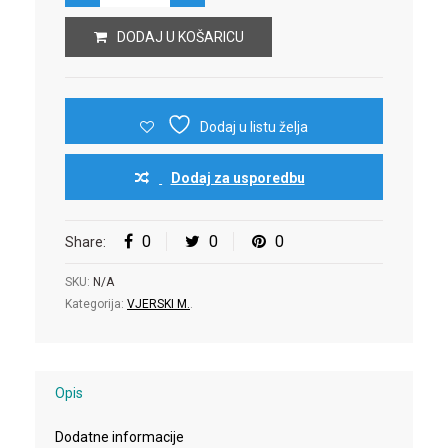
DODAJ U KOŠARICU
Dodaj u listu želja
Dodaj za usporedbu
0
0
0
Share:
SKU:
N/A
Kategorija:
VJERSKI M.
.
Opis
Dodatne informacije