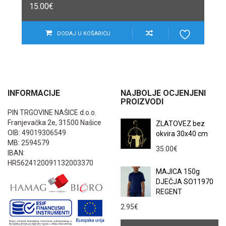
15.00
€
DODAJ U KOŠARICU
INFORMACIJE
NAJBOLJE OCJENJENI
PROIZVODI
PIN TRGOVINE NAŠICE d.o.o.
Franjevačka 2e, 31500 Našice
ZLATOVEZ bez
OIB: 49019306549
okvira 30x40 cm
MB: 2594579
35.00
€
IBAN:
HR5624120091132003370
MAJICA 150g
DJEČJA SO11970
REGENT
2.95
€