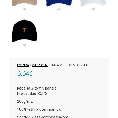
Početna
/
VJERSKI M.
/ KAPA VJERSKI MOTIV TAU
6.64
€
Kapa sa šiltom 5 panela
Proizvođač: SOL’S
260g/m2
100% teški brušeni pamuk
Sendvič šilt sa kontrast trakom