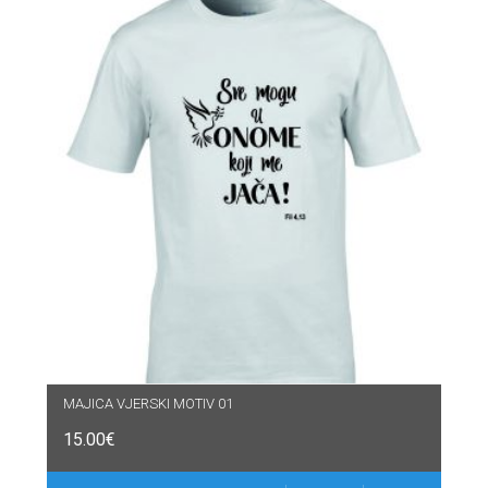
MAJICA VJERSKI MOTIV 01
15.00
€