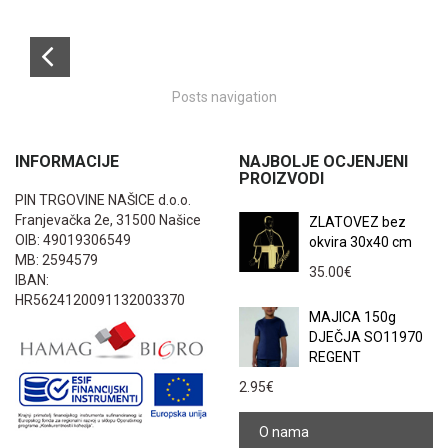
Posts navigation
INFORMACIJE
NAJBOLJE OCJENJENI
PROIZVODI
PIN TRGOVINE NAŠICE d.o.o.
Franjevačka 2e, 31500 Našice
ZLATOVEZ bez
OIB: 49019306549
okvira 30x40 cm
MB: 2594579
35.00
€
IBAN:
HR5624120091132003370
MAJICA 150g
DJEČJA SO11970
REGENT
2.95
€
O nama