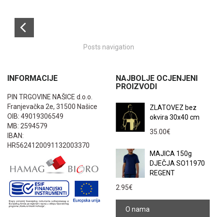
Posts navigation
INFORMACIJE
NAJBOLJE OCJENJENI
PROIZVODI
PIN TRGOVINE NAŠICE d.o.o.
Franjevačka 2e, 31500 Našice
ZLATOVEZ bez
OIB: 49019306549
okvira 30x40 cm
MB: 2594579
35.00
€
IBAN:
HR5624120091132003370
MAJICA 150g
DJEČJA SO11970
REGENT
2.95
€
O nama