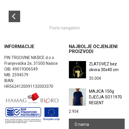
Posts navigation
INFORMACIJE
NAJBOLJE OCJENJENI
PROIZVODI
PIN TRGOVINE NAŠICE d.o.o.
Franjevačka 2e, 31500 Našice
ZLATOVEZ bez
OIB: 49019306549
okvira 30x40 cm
MB: 2594579
35.00
€
IBAN:
HR5624120091132003370
MAJICA 150g
DJEČJA SO11970
REGENT
2.95
€
O nama