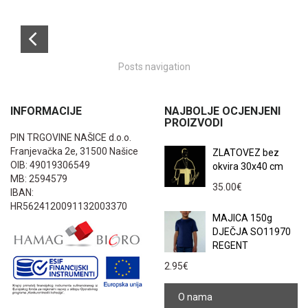
Posts navigation
INFORMACIJE
NAJBOLJE OCJENJENI
PROIZVODI
PIN TRGOVINE NAŠICE d.o.o.
Franjevačka 2e, 31500 Našice
ZLATOVEZ bez
OIB: 49019306549
okvira 30x40 cm
MB: 2594579
35.00
€
IBAN:
HR5624120091132003370
MAJICA 150g
DJEČJA SO11970
REGENT
2.95
€
O nama