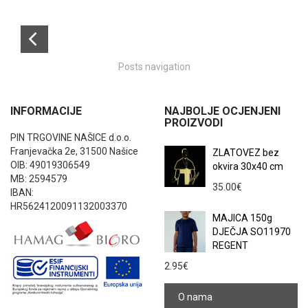
Posts navigation
INFORMACIJE
NAJBOLJE OCJENJENI
PROIZVODI
PIN TRGOVINE NAŠICE d.o.o.
Franjevačka 2e, 31500 Našice
ZLATOVEZ bez
OIB: 49019306549
okvira 30x40 cm
MB: 2594579
35.00
€
IBAN:
HR5624120091132003370
MAJICA 150g
DJEČJA SO11970
REGENT
2.95
€
O nama