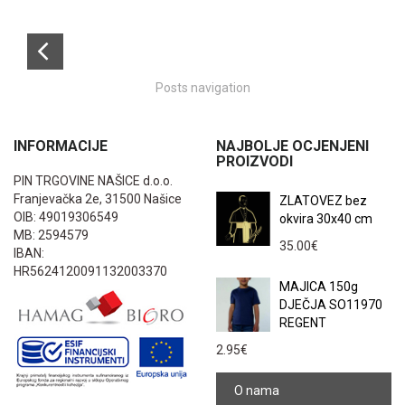
Posts navigation
INFORMACIJE
NAJBOLJE OCJENJENI
PROIZVODI
PIN TRGOVINE NAŠICE d.o.o.
Franjevačka 2e, 31500 Našice
ZLATOVEZ bez
OIB: 49019306549
okvira 30x40 cm
MB: 2594579
35.00
€
IBAN:
HR5624120091132003370
MAJICA 150g
DJEČJA SO11970
REGENT
2.95
€
O nama