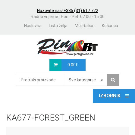
Nazovite nas! +385 (31) 617 722
Radno vrijeme: Pon - Pet: 07:00 - 15:00
Naslovna
Lista želja
Moj Račun
Košarica
0.00
€
Sve kategorije
KA677-FOREST_GREEN