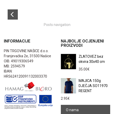
Posts navigation
INFORMACIJE
NAJBOLJE OCJENJENI
PROIZVODI
PIN TRGOVINE NAŠICE d.o.o.
Franjevačka 2e, 31500 Našice
ZLATOVEZ bez
OIB: 49019306549
okvira 30x40 cm
MB: 2594579
35.00
€
IBAN:
HR5624120091132003370
MAJICA 150g
DJEČJA SO11970
REGENT
2.95
€
O nama