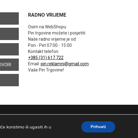
RADNO VRIJEME
Osim na WebShopu
Pin trgovine možete i posjetiti
Naše radno vrijeme je od
Pon - Pet 07:00 - 15:00
Kontakt telefon:
+385 (31) 617 722
Email:
pin.reklamni@gmail.com
OVORI
Vaše Pin Trgovine!
 koristimo ili ugasiti ih u
Prihvati