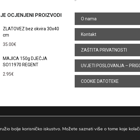
JE OCJENJENI PROIZVODI
O nama
ZLATOVEZ bez okvira 30x40
Kontakt
cm
35.00
€
ZAŠTITA PRIVATNOSTI
MAJICA 150g DJEČJA
SO11970 REGENT
UVJETI POSLOVANJA – PRIG
2.95
€
COOKIE DATOTEKE
ružio bolje korisničko iskustvo. Možete saznati više o tome koje kolačiće
Osijek