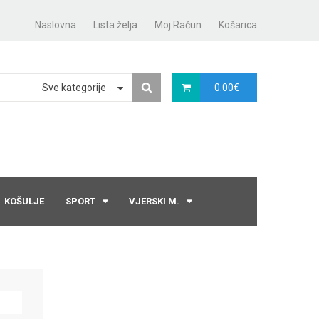
Naslovna
Lista želja
Moj Račun
Košarica
Sve kategorije
0.00
€
KOŠULJE
SPORT
VJERSKI M.