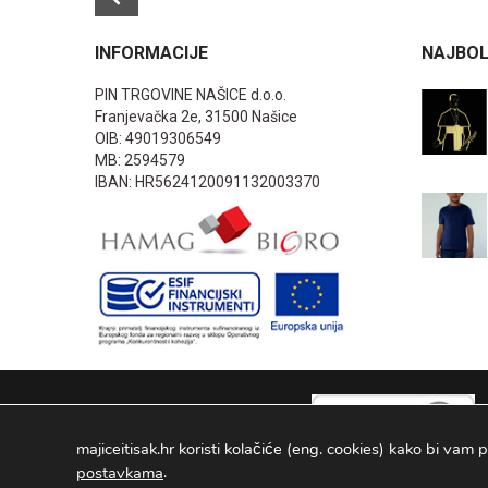
INFORMACIJE
NAJBOL
PIN TRGOVINE NAŠICE d.o.o.
Franjevačka 2e, 31500 Našice
OIB: 49019306549
MB: 2594579
IBAN: HR5624120091132003370
majiceitisak.hr koristi kolačiće (eng. cookies) kako bi vam p
.
postavkama
PIN TRGOVINE
2026
. Sva prava pridržana Configured by -
INFOS 