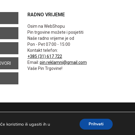
RADNO VRIJEME
Osim na WebShopu
Pin trgovine možete i posjetiti
Naše radno vrijeme je od
Pon - Pet 07:00 - 15:00
Kontakt telefon:
+385 (31) 617 722
Email:
pin.reklamni@gmail.com
OVORI
Vaše Pin Trgovine!
 koristimo ili ugasiti ih u
Prihvati