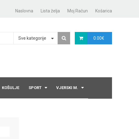
Naslovna
Lista želja
Moj Račun
Košarica
Sve kategorije
0.00
€
KOŠULJE
SPORT
VJERSKI M.