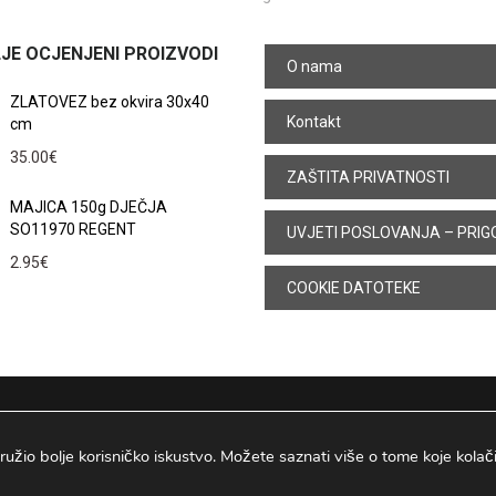
JE OCJENJENI PROIZVODI
O nama
ZLATOVEZ bez okvira 30x40
Kontakt
cm
35.00
€
ZAŠTITA PRIVATNOSTI
MAJICA 150g DJEČJA
SO11970 REGENT
UVJETI POSLOVANJA – PRIG
2.95
€
COOKIE DATOTEKE
ružio bolje korisničko iskustvo. Možete saznati više o tome koje kolačiće
Osijek