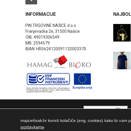
INFORMACIJE
NAJBOL
PIN TRGOVINE NAŠICE d.o.o.
Franjevačka 2e, 31500 Našice
OIB: 49019306549
MB: 2594579
IBAN: HR5624120091132003370
majiceitisak.hr koristi kolačiće (eng. cookies) kako bi vam p
.
postavkama
PIN TRGOVINE
2026
. Sva prava pridržana Configured by -
INFOS 