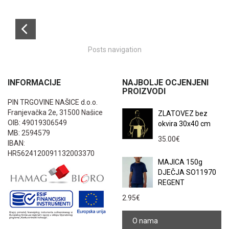
Posts navigation
INFORMACIJE
NAJBOLJE OCJENJENI
PROIZVODI
PIN TRGOVINE NAŠICE d.o.o.
Franjevačka 2e, 31500 Našice
ZLATOVEZ bez
OIB: 49019306549
okvira 30x40 cm
MB: 2594579
35.00
€
IBAN:
HR5624120091132003370
MAJICA 150g
DJEČJA SO11970
REGENT
2.95
€
O nama