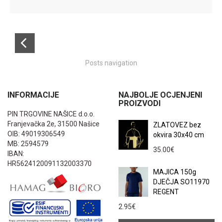
Posts navigation
INFORMACIJE
NAJBOLJE OCJENJENI
PROIZVODI
PIN TRGOVINE NAŠICE d.o.o.
Franjevačka 2e, 31500 Našice
ZLATOVEZ bez
OIB: 49019306549
okvira 30x40 cm
MB: 2594579
35.00
€
IBAN:
HR5624120091132003370
MAJICA 150g
DJEČJA SO11970
REGENT
2.95
€