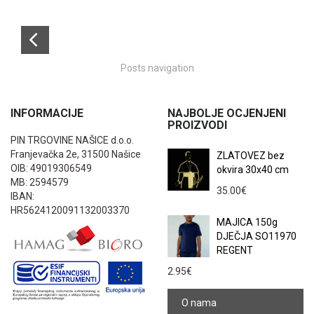
Posts navigation
INFORMACIJE
NAJBOLJE OCJENJENI
PROIZVODI
PIN TRGOVINE NAŠICE d.o.o.
Franjevačka 2e, 31500 Našice
ZLATOVEZ bez
OIB: 49019306549
okvira 30x40 cm
MB: 2594579
35.00
€
IBAN:
HR5624120091132003370
MAJICA 150g
DJEČJA SO11970
REGENT
2.95
€
O nama